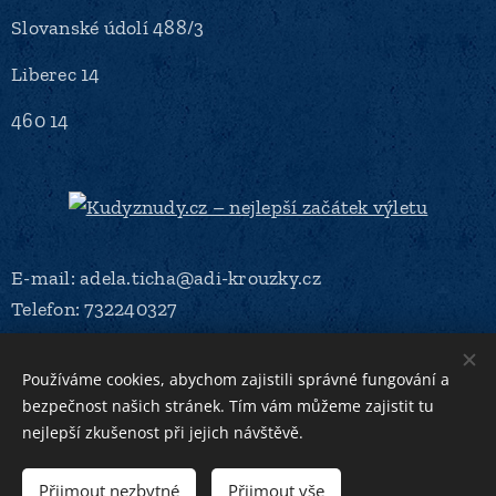
Slovanské údolí 488/3
Liberec 14
460 14
E-mail: adela.ticha@adi-krouzky.cz
Telefon: 732240327
IČ: 19694270
Používáme cookies, abychom zajistili správné fungování a
bezpečnost našich stránek. Tím vám můžeme zajistit tu
číslo účtu: 670100-2223526324/6210
nejlepší zkušenost při jejich návštěvě.
Přijmout nezbytné
Přijmout vše