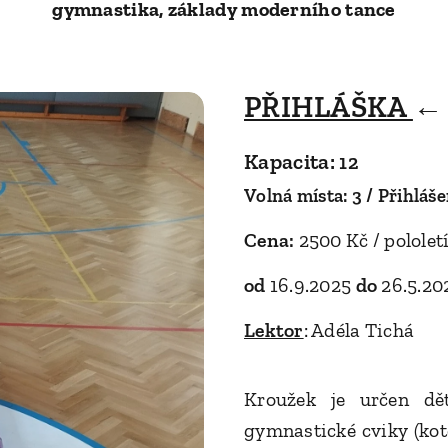
gymnastika, základy moderního tance
PŘIHLÁŠKA
← 
Kapacita:
12
Volná místa: 3 /
Přihláše
Cena:
2500 Kč / pololet
od
16.9.2025
do
26.5.202
Lektor
: Adéla Tichá
Kroužek je určen dět
gymnastické cviky (kot