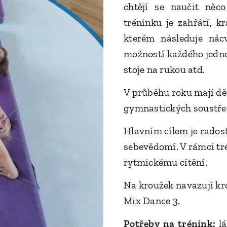
chtějí se naučit něc
tréninku je zahřátí, k
kterém následuje nác
možností každého jednot
stoje na rukou atd.
V průběhu roku mají dě
gymnastických soustře
Hlavním cílem je radost
sebevědomí. V rámci tré
rytmickému cítění.
Na kroužek navazují kr
Mix Dance 3.
Potřeby na trénink:
lá