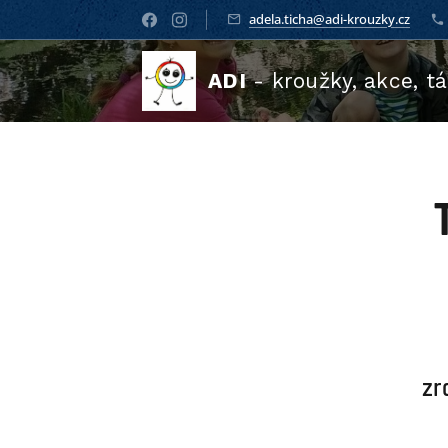
adela.ticha@adi-krouzky.cz
ADI
- kroužky, akce, t
zr