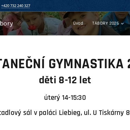
+420 732 240 327
ábory
Úvod
TÁBORY 2026
TANEČNÍ GYMNASTIKA 
děti 8-12 let
úterý 14-15:30
cadlový sál v paláci Liebieg,
ul. U Tiskárny 8