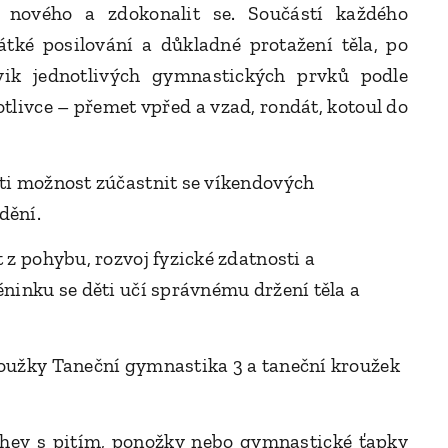
o nového a zdokonalit se. Součástí každého
rátké posilování a důkladné protažení těla, po
vik jednotlivých gymnastických prvků podle
livce – přemet vpřed a vzad, rondát, kotoul do
ti možnost zúčastnit se víkendových
dění.
 z pohybu, rozvoj fyzické zdatnosti a
ninku se děti učí správnému držení těla a
oužky Taneční gymnastika 3 a taneční kroužek
hev s pitím, ponožky nebo gymnastické ťapky