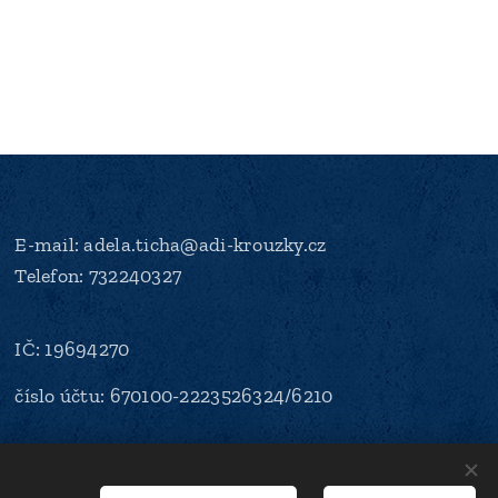
E-mail: adela.ticha@adi-krouzky.cz
Telefon: 732240327
IČ: 19694270
číslo účtu: 670100-2223526324/6210