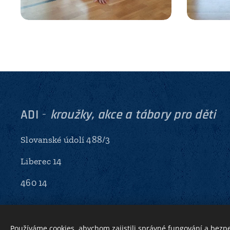
ADI
-
kroužky, akce a tábory pro děti
Slovanské údolí 488/3
Liberec 14
460 14
Používáme cookies, abychom zajistili správné fungování a bezp