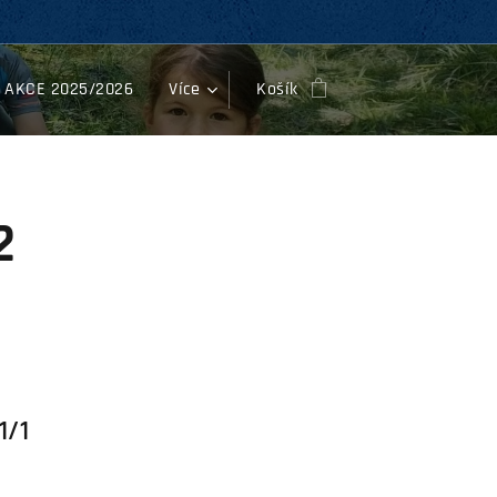
AKCE 2025/2026
Více
Košík
2
1/1