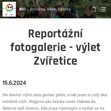
ADI
- kroužky, akce, tábory
Reportážní
fotogalerie - výlet
Zvířetice
15.6.2024
Na dnešní výlet nám počasí přálo, a tak jsme si celý den
náležitě užili. Nejprve nás čekala cesta vlakem do
Bakova nad Jizerou, kde jsme vystoupili a vydali se na