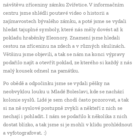
návštěvu zříceniny zámku Zvířetice. V informačním
centru jsme shlédli poutavé video o historii a
zajímavostech bývalého zámku, a poté jsme se vydali
hledat tajuplné symboly, které nás měly dovést až k
pokladu hraběnky Eleonory. Znamení jsme hledali
cestou na zříceninu na zdech a v různých skulinách.
Většinu jsme objevili, a tak se nám na konci výpravy
podařilo najít a otevřít poklad, ze kterého si každý z nás
malý kousek odnesl na památku.
Po obědě a odpočinku jsme se vydali pěšky na
neobvyklou louku u Mladé Boleslavi, kde se nachází
kolonie syslů. Lidé je sem chodí často pozorovat, a tak
si na ně syslové postupně zvykli a někteří z nich se
nechají i pohladit. I nám se podařilo k několika z nich
dostat blízko, a tak jsme si je mohli v klidu prohlédnout
a vyfotografovat. :)