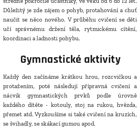
středně pokročilé účastníky, ve věku od 6 do 12 let.
Důležitý je zde zájem o pohyb, protahování a chuť
naučit se něco nového.
V průběhu cvičení se děti
učí správnému držení těla, rytmickému cítění,
koordinaci a ladnosti pohybu.
🧘‍♀️
Gymnastické aktivity
Každý den začínáme krátkou hrou, rozcvičkou a
protažením, poté následují přípravná cvičení a
nácvik gymnastických prvků podle úrovně
každého dítěte
- kotouly, stoj na rukou, hvězda,
přemet atd. Vyzkoušíme si také cvičení na kruzích,
se švihadly, se skákací gumou apod.