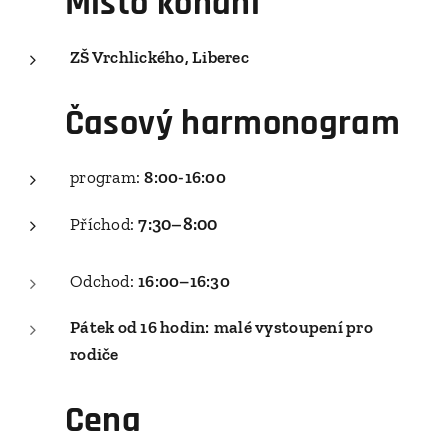
🏫
Místo konání
ZŠ Vrchlického, Liberec
🕗
Časový harmonogram
program:
8:00-16:00
7:30–8:00
Příchod:
Odchod:
16:00–16:30
Pátek od 16 hodin:
malé vystoupení pro
rodiče
⭐
💰
Cena