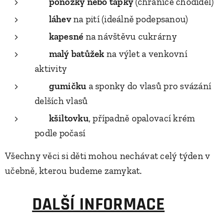
🥿
ponožky nebo ťapky
(chrániče chodidel)
💧
láhev
na pití (ideálně podepsanou)
🍬
kapesné
na návštěvu cukrárny
🎒
malý batůžek
na výlet a venkovní
aktivity
🦁
gumičku
a sponky do vlasů pro svázání
delších vlasů
🌞
kšiltovku
, případně opalovací krém
podle počasí
Všechny věci si děti mohou nechávat celý týden v
učebně, kterou budeme zamykat.
💡
DALŠÍ INFORMACE
👈