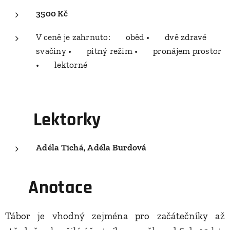
3500 Kč
V ceně je zahrnuto: 🍽️ oběd • 🥪 dvě zdravé
svačiny • 💧 pitný režim • 🏫 pronájem prostor
• 👩‍🏫 lektorné
👩‍🎨
Lektorky
Adéla Tichá, Adéla Burdová
✨
Anotace
Tábor je vhodný zejména pro začátečníky až