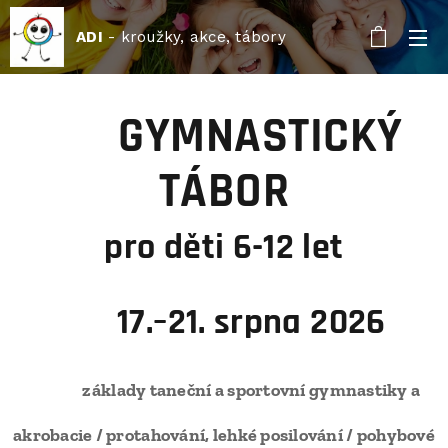
ADI
- kroužky, akce, tábory
🤸‍♀️
GYMNASTICKÝ
TÁBOR
pro děti 6-12 let
🌞
17.–21. srpna 2026
🧩
z
áklady taneční a sportovní gymnastiky a
akrobacie / protahování, lehké posilování / pohybové