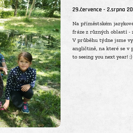
29.července - 2.srpna 2
Na příměstském jazykovém
fráze z různých oblastí - 
V průběhu týdne jsme vyr
angličtině, na které se v
to seeing you next year! :)