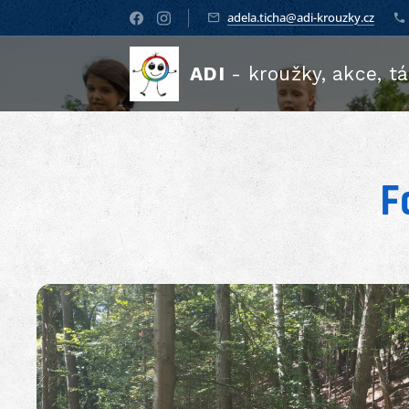
adela.ticha@adi-krouzky.cz
ADI
- kroužky, akce, t
F