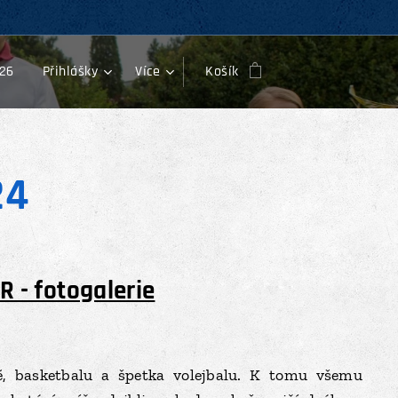
26
Přihlášky
Více
Košík
24
 - fotogalerie
é, basketbalu a špetka volejbalu. K tomu všemu