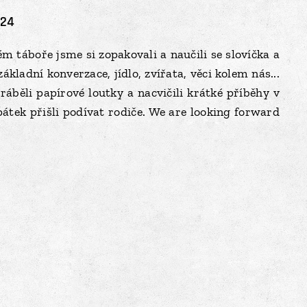
024
 táboře jsme si zopakovali a naučili se slovíčka a
základní konverzace, jídlo, zvířata, věci kolem nás...
áběli papírové loutky a nacvičili krátké příběhy v
 pátek přišli podívat rodiče. We are looking forward