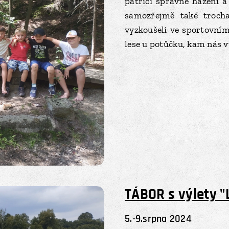
patřící správné házení a
samozřejmě také trocha
vyzkoušeli ve sportovním
lese u potůčku, kam nás v
TÁBOR s výlety "L
5.-9.srpna 2024